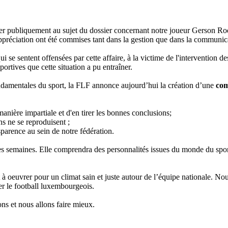
 publiquement au sujet du dossier concernant notre joueur Gerson Rodr
ppréciation ont été commises tant dans la gestion que dans la communicat
 se sentent offensées par cette affaire, à la victime de l'intervention de
rtives que cette situation a pu entraîner.
fondamentales du sport, la FLF annonce aujourd’hui la création d’une
com
nière impartiale et d'en tirer les bonnes conclusions;
ns ne se reproduisent ;
sparence au sein de notre fédération.
semaines. Elle comprendra des personnalités issues du monde du sport, d
 et à oeuvrer pour un climat sain et juste autour de l’équipe nationale.
er le football luxembourgeois.
s et nous allons faire mieux.