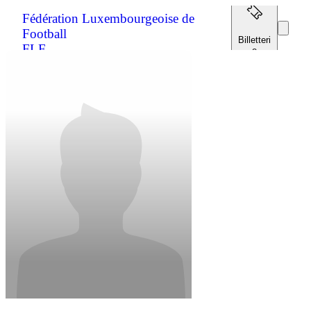
Fédération Luxembourgeoise de
Football
Billetteri
FLF
e
Extranet